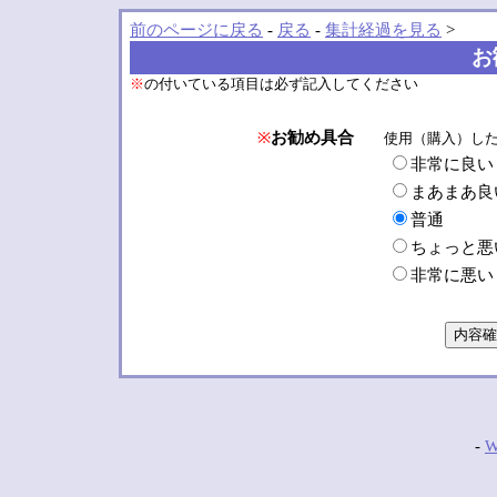
前のページに戻る
-
戻る
-
集計経過を見る
>
お
※
の付いている項目は必ず記入してください
※
お勧め具合
使用（購入）し
非常に良い
まあまあ良
普通
ちょっと悪
非常に悪い
-
W