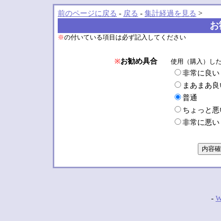
前のページに戻る
-
戻る
-
集計経過を見る
>
お
※
の付いている項目は必ず記入してください
※
お勧め具合
使用（購入）し
非常に良い
まあまあ良
普通
ちょっと悪
非常に悪い
-
W