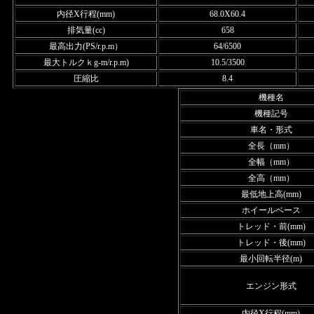
内径X行程(mm)
68.0X60.4
排気量(cc)
658
最高出力(PS/r.p.m）
64/6500
最大トルクｋg-m/r.p.m)
10.5/3500
圧縮比
8.4
機種名
機種記号
車名・形式
全長（mm）
全幅（mm）
全高（mm）
最低地上高(mm)
ホイールベース
トレッド・前(mm)
トレッド・後(mm)
最小回転半径(m)
エンジン形式
内径X行程(mm)