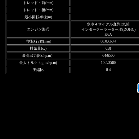
トレッド・前(mm)
トレッド・後(mm)
最小回転半径(m)
水冷４サイクル直列3気筒
エンジン形式
インタークーラーターボ(DOHC)
K6A
内径X行程(mm)
68.0X60.4
排気量(cc)
658
最高出力(PS/r.p.m）
64/6500
最大トルクｋg-m/r.p.m)
10.5/3500
圧縮比
8.4