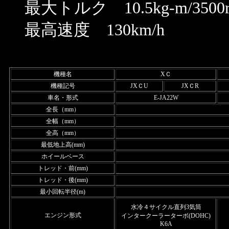
最大トルク 10.5kg-m/3500
最高速度 130km/h
機種名
XＣ
機種記号
JXＣU
JXＣR
車名・形式
E-JA22W
全長（mm）
全幅（mm）
全高（mm）
最低地上高(mm)
ホイールベース
トレッド・前(mm)
トレッド・後(mm)
最小回転半径(m)
水冷４サイクル直列3気筒
エンジン形式
インタークーラーターボ(DOHC)
K6A