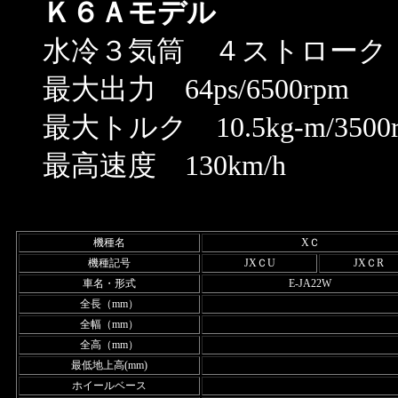
Ｋ６Ａモデル
水冷３気筒 ４ストローク 6
最大出力 64ps/6500rpm
最大トルク 10.5kg-m/3500
最高速度 130km/h
機種名
XＣ
機種記号
JXＣU
JXＣR
車名・形式
E-JA22W
全長（mm）
全幅（mm）
全高（mm）
最低地上高(mm)
ホイールベース