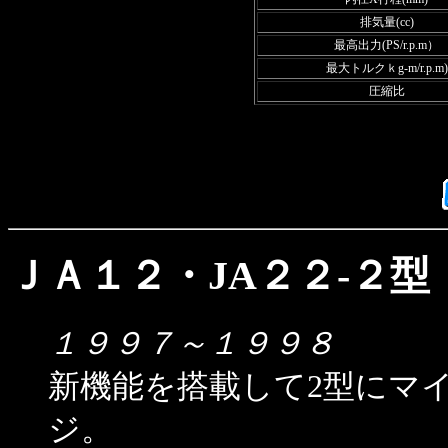
排気量(cc)
最高出力(PS/r.p.m）
最大トルクｋg-m/r.p.m)
圧縮比
ＪＡ１２・JA２２-２型
１９９７～１９９８
新機能を搭載して2型にマ
ジ。