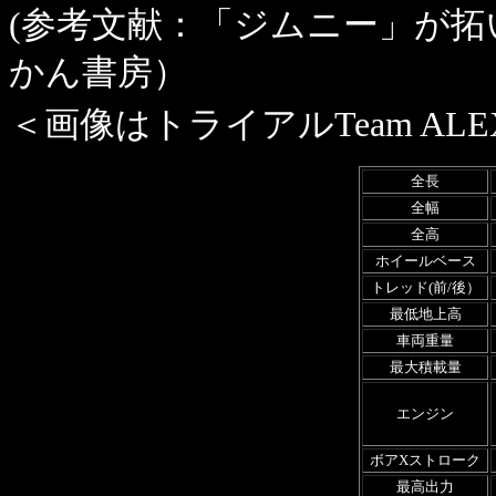
(参考文献：「ジムニー」が拓
かん書房）
＜画像は
トライアルTeam ALE
全長
全幅
全高
ホイールベース
トレッド(前/後）
最低地上高
車両重量
最大積載量
エンジン
ボアXストローク
最高出力