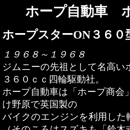
ホープ自動車 ホ
ホープスターON３６０
１９６８～１９６８
ジムニーの先祖として名高い
３６０ｃｃ四輪駆動社。
ホープ自動車は「ホープ商会
け野原で英国製の
バイクのエンジンを利用した
（そのころはスズキも「鈴木